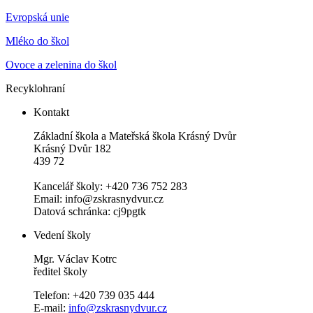
Evropská unie
Mléko do škol
Ovoce a zelenina do škol
Recyklohraní
Kontakt
Základní škola a Mateřská škola Krásný Dvůr
Krásný Dvůr 182
439 72
Kancelář školy: +420 736 752 283
Email: info@zskrasnydvur.cz
Datová schránka: cj9pgtk
Vedení školy
Mgr. Václav Kotrc
ředitel školy
Telefon: +420 739 035 444
E-mail:
info@zskrasnydvur.cz