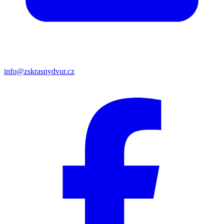
info@zskrasnydvur.cz