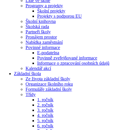
Lidé ve škole
Programy a projekty
Školní projekty
Projekty s podporou EU
Školní knihovna
Školská rada
Partneři školy
Pronájem prostor
Nabídka zaměstnání
Povinné informace
E-podatelna
Povinně zveřejňované informace
Informace o zpracování osobních údajů
Kalendář akcí
Základní škola
Ze života základní školy
Organizace školního roku
Formuláře základní školy
Třídy
1. ročník
2. ročník
3. ročník
4. ročník
5. ročník
6. ročník