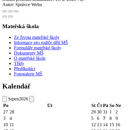
Autor:
Správce Webu
Mateřská škola
Ze života mateřské školy
Informace pro rodiče dětí MŠ
Formuláře mateřské školy
Dokumenty MŠ
O mateřské škole
Třídy
Předškoláci
Fotogalerie MŠ
Kalendář
Srpen
2026
Po
Út
St
Čt
Pá
So
Ne
27
28
29
30
31
1
2
3
4
5
6
7
8
9
10
11
12
13
14
15
16