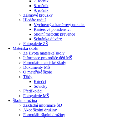
7. ročník
8. ročník
9. ročník
Zájmové kroužky
Hledáte radu?
Výchovný a kariérový poradce
Kariérové poradenství
Školní metodik prevence
Schránka důvěry
Fotogalerie ZŠ
Mateřská škola
Ze života mateřské školy
Informace pro rodiče dětí MŠ
Formuláře mateřské školy
Dokumenty MŠ
O mateřské škole
Třídy
Krtečci
Sovičky
Předškoláci
Fotogalerie MŠ
Školní družina
Základní informace ŠD
Akce školní družiny
Formuláře školní družiny