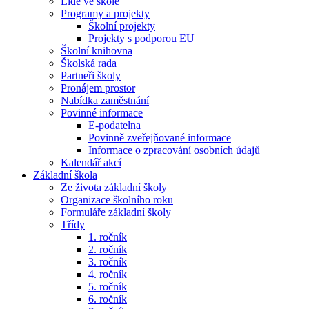
Lidé ve škole
Programy a projekty
Školní projekty
Projekty s podporou EU
Školní knihovna
Školská rada
Partneři školy
Pronájem prostor
Nabídka zaměstnání
Povinné informace
E-podatelna
Povinně zveřejňované informace
Informace o zpracování osobních údajů
Kalendář akcí
Základní škola
Ze života základní školy
Organizace školního roku
Formuláře základní školy
Třídy
1. ročník
2. ročník
3. ročník
4. ročník
5. ročník
6. ročník