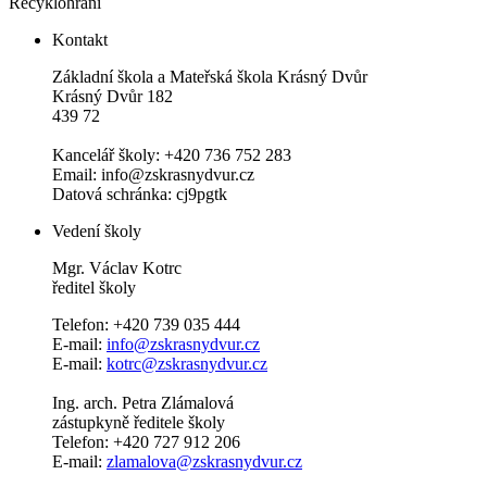
Recyklohraní
Kontakt
Základní škola a Mateřská škola Krásný Dvůr
Krásný Dvůr 182
439 72
Kancelář školy: +420 736 752 283
Email: info@zskrasnydvur.cz
Datová schránka: cj9pgtk
Vedení školy
Mgr. Václav Kotrc
ředitel školy
Telefon: +420 739 035 444
E-mail:
info@zskrasnydvur.cz
E-mail:
kotrc@zskrasnydvur.cz
Ing. arch. Petra Zlámalová
zástupkyně ředitele školy
Telefon: +420 727 912 206
E-mail:
zlamalova@zskrasnydvur.cz