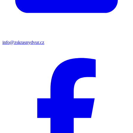
info@zskrasnydvur.cz