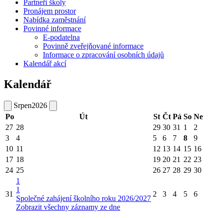
Partneři školy
Pronájem prostor
Nabídka zaměstnání
Povinné informace
E-podatelna
Povinně zveřejňované informace
Informace o zpracování osobních údajů
Kalendář akcí
Kalendář
Srpen
2026
Po
Út
St
Čt
Pá
So
Ne
27
28
29
30
31
1
2
3
4
5
6
7
8
9
10
11
12
13
14
15
16
17
18
19
20
21
22
23
24
25
26
27
28
29
30
1
1
31
2
3
4
5
6
Společné zahájení školního roku 2026/2027
Zobrazit všechny záznamy ze dne