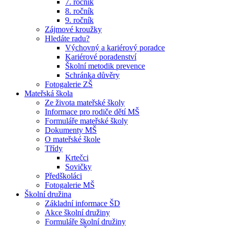
7. ročník
8. ročník
9. ročník
Zájmové kroužky
Hledáte radu?
Výchovný a kariérový poradce
Kariérové poradenství
Školní metodik prevence
Schránka důvěry
Fotogalerie ZŠ
Mateřská škola
Ze života mateřské školy
Informace pro rodiče dětí MŠ
Formuláře mateřské školy
Dokumenty MŠ
O mateřské škole
Třídy
Krtečci
Sovičky
Předškoláci
Fotogalerie MŠ
Školní družina
Základní informace ŠD
Akce školní družiny
Formuláře školní družiny