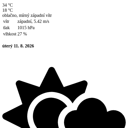
34 °C
18 °C
oblačno, mírný západní vítr
vítr
západní,
5.42 m/s
tlak
1015 hPa
vlhkost
27 %
úterý 11. 8. 2026