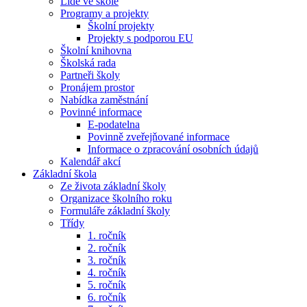
Lidé ve škole
Programy a projekty
Školní projekty
Projekty s podporou EU
Školní knihovna
Školská rada
Partneři školy
Pronájem prostor
Nabídka zaměstnání
Povinné informace
E-podatelna
Povinně zveřejňované informace
Informace o zpracování osobních údajů
Kalendář akcí
Základní škola
Ze života základní školy
Organizace školního roku
Formuláře základní školy
Třídy
1. ročník
2. ročník
3. ročník
4. ročník
5. ročník
6. ročník