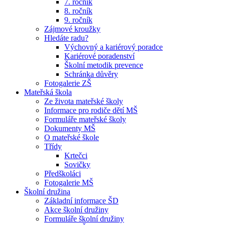
7. ročník
8. ročník
9. ročník
Zájmové kroužky
Hledáte radu?
Výchovný a kariérový poradce
Kariérové poradenství
Školní metodik prevence
Schránka důvěry
Fotogalerie ZŠ
Mateřská škola
Ze života mateřské školy
Informace pro rodiče dětí MŠ
Formuláře mateřské školy
Dokumenty MŠ
O mateřské škole
Třídy
Krtečci
Sovičky
Předškoláci
Fotogalerie MŠ
Školní družina
Základní informace ŠD
Akce školní družiny
Formuláře školní družiny