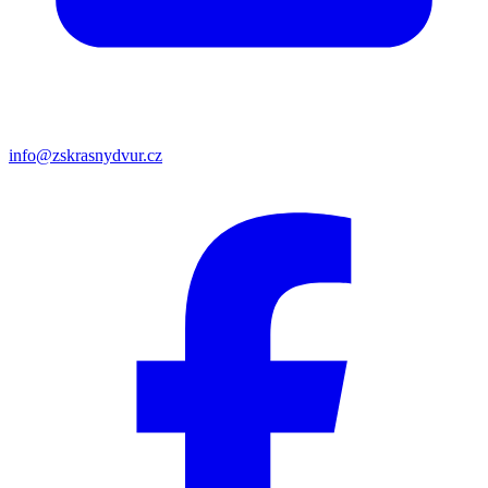
info@zskrasnydvur.cz