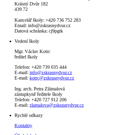
Krásný Dvůr 182
439 72
Kancelář školy: +420 736 752 283
Email: info@zskrasnydvur.cz
Datová schránka: cj9pgtk
Vedení školy
Mgr. Václav Kotrc
ředitel školy
Telefon: +420 739 035 444
E-mail:
info@zskrasnydvur.cz
E-mail:
kotrc@zskrasnydvur.cz
Ing. arch. Petra Zlámalová
zástupkyně ředitele školy
Telefon: +420 727 912 206
E-mail:
zlamalova@zskrasnydvur.cz
Rychlé odkazy
Kontakty