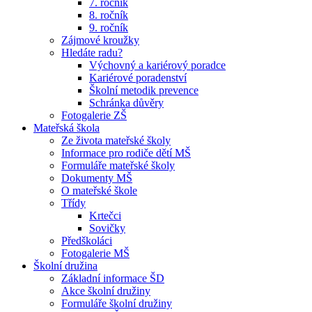
7. ročník
8. ročník
9. ročník
Zájmové kroužky
Hledáte radu?
Výchovný a kariérový poradce
Kariérové poradenství
Školní metodik prevence
Schránka důvěry
Fotogalerie ZŠ
Mateřská škola
Ze života mateřské školy
Informace pro rodiče dětí MŠ
Formuláře mateřské školy
Dokumenty MŠ
O mateřské škole
Třídy
Krtečci
Sovičky
Předškoláci
Fotogalerie MŠ
Školní družina
Základní informace ŠD
Akce školní družiny
Formuláře školní družiny