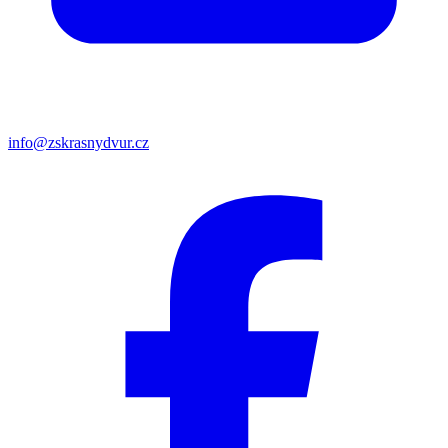
info@zskrasnydvur.cz