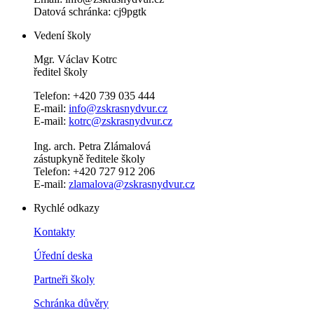
Datová schránka: cj9pgtk
Vedení školy
Mgr. Václav Kotrc
ředitel školy
Telefon: +420 739 035 444
E-mail:
info@zskrasnydvur.cz
E-mail:
kotrc@zskrasnydvur.cz
Ing. arch. Petra Zlámalová
zástupkyně ředitele školy
Telefon: +420 727 912 206
E-mail:
zlamalova@zskrasnydvur.cz
Rychlé odkazy
Kontakty
Úřední deska
Partneři školy
Schránka důvěry