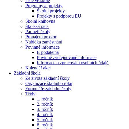
Lidé ve škole
Programy a projekty
Školní projekty
Projekty s podporou EU
Školní knihovna
Školská rada
Partneři školy
Pronájem prostor
Nabídka zaměstnání
Povinné informace
E-podatelna
Povinně zveřejňované informace
Informace o zpracování osobních údajů
Kalendář akcí
Základní škola
Ze života základní školy
Organizace školního roku
Formuláře základní školy
Třídy
1. ročník
2. ročník
3. ročník
4. ročník
5. ročník
6. ročník