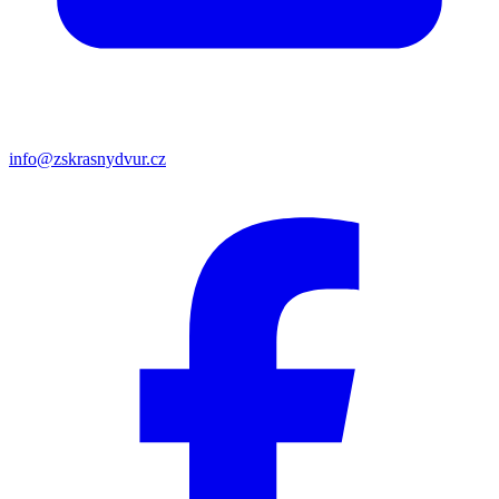
info@zskrasnydvur.cz