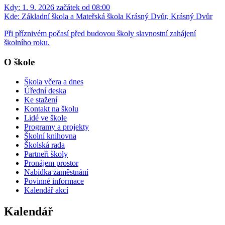
Kdy:
1. 9. 2026 začátek od 08:00
Kde:
Základní škola a Mateřská škola Krásný Dvůr, Krásný Dvůr
Při příznivém počasí před budovou školy slavnostní zahájení
školního roku.
O škole
Škola včera a dnes
Úřední deska
Ke stažení
Kontakt na školu
Lidé ve škole
Programy a projekty
Školní knihovna
Školská rada
Partneři školy
Pronájem prostor
Nabídka zaměstnání
Povinné informace
Kalendář akcí
Kalendář