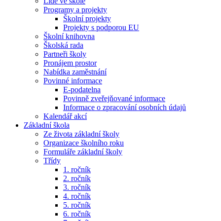
Lidé ve škole
Programy a projekty
Školní projekty
Projekty s podporou EU
Školní knihovna
Školská rada
Partneři školy
Pronájem prostor
Nabídka zaměstnání
Povinné informace
E-podatelna
Povinně zveřejňované informace
Informace o zpracování osobních údajů
Kalendář akcí
Základní škola
Ze života základní školy
Organizace školního roku
Formuláře základní školy
Třídy
1. ročník
2. ročník
3. ročník
4. ročník
5. ročník
6. ročník