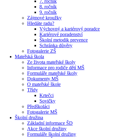
7. ročník
8. ročník
9. ročník
Zájmové kroužky
Hledáte radu?
Výchovný a kariérový poradce
Kariérové poradenství
Školní metodik prevence
Schránka důvěry
Fotogalerie ZŠ
Mateřská škola
Ze života mateřské školy
Informace pro rodiče dětí MŠ
Formuláře mateřské školy
Dokumenty MŠ
O mateřské škole
Třídy
Krtečci
Sovičky
Předškoláci
Fotogalerie MŠ
Školní družina
Základní informace ŠD
Akce školní družiny
Formuláře školní družiny