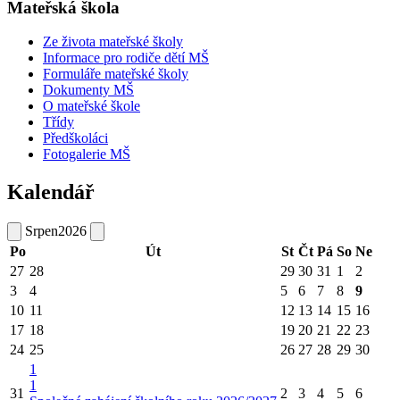
Mateřská škola
Ze života mateřské školy
Informace pro rodiče dětí MŠ
Formuláře mateřské školy
Dokumenty MŠ
O mateřské škole
Třídy
Předškoláci
Fotogalerie MŠ
Kalendář
Srpen
2026
Po
Út
St
Čt
Pá
So
Ne
27
28
29
30
31
1
2
3
4
5
6
7
8
9
10
11
12
13
14
15
16
17
18
19
20
21
22
23
24
25
26
27
28
29
30
1
1
31
2
3
4
5
6