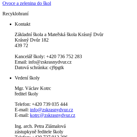
Ovoce a zelenina do škol
Recyklohraní
Kontakt
Základní škola a Mateřská škola Krásný Dvůr
Krásný Dvůr 182
439 72
Kancelář školy: +420 736 752 283
Email: info@zskrasnydvur.cz
Datová schránka: cj9pgtk
Vedení školy
Mgr. Václav Kotrc
ředitel školy
Telefon: +420 739 035 444
E-mail:
info@zskrasnydvur.cz
E-mail:
kotrc@zskrasnydvur.cz
Ing. arch. Petra Zlámalová
zástupkyně ředitele školy