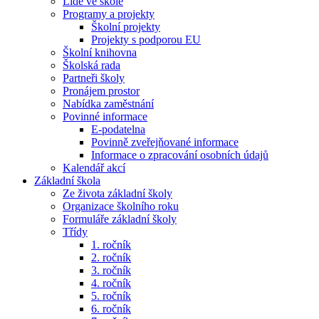
Lidé ve škole
Programy a projekty
Školní projekty
Projekty s podporou EU
Školní knihovna
Školská rada
Partneři školy
Pronájem prostor
Nabídka zaměstnání
Povinné informace
E-podatelna
Povinně zveřejňované informace
Informace o zpracování osobních údajů
Kalendář akcí
Základní škola
Ze života základní školy
Organizace školního roku
Formuláře základní školy
Třídy
1. ročník
2. ročník
3. ročník
4. ročník
5. ročník
6. ročník