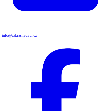
info@zskrasnydvur.cz