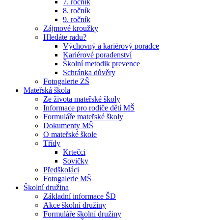
7. ročník
8. ročník
9. ročník
Zájmové kroužky
Hledáte radu?
Výchovný a kariérový poradce
Kariérové poradenství
Školní metodik prevence
Schránka důvěry
Fotogalerie ZŠ
Mateřská škola
Ze života mateřské školy
Informace pro rodiče dětí MŠ
Formuláře mateřské školy
Dokumenty MŠ
O mateřské škole
Třídy
Krtečci
Sovičky
Předškoláci
Fotogalerie MŠ
Školní družina
Základní informace ŠD
Akce školní družiny
Formuláře školní družiny