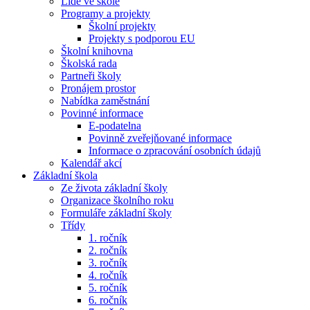
Lidé ve škole
Programy a projekty
Školní projekty
Projekty s podporou EU
Školní knihovna
Školská rada
Partneři školy
Pronájem prostor
Nabídka zaměstnání
Povinné informace
E-podatelna
Povinně zveřejňované informace
Informace o zpracování osobních údajů
Kalendář akcí
Základní škola
Ze života základní školy
Organizace školního roku
Formuláře základní školy
Třídy
1. ročník
2. ročník
3. ročník
4. ročník
5. ročník
6. ročník