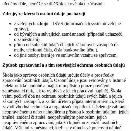
předány dále, nemůže se dítě/žák takové akce zúčastnit.
Zdroje, ze kterých osobní údaje pocházejí
z veřejných zdrojů – ISVS (informačních systémů veřejné
zprávy),
od bývalých a stávajících zaměstnanců (případně uchazečů
o zaměstnání),
přímo od subjektů údajů či jejich zákonných zástupců (e-
maily, telefonní čísla, čísla bankovního účtu ),
od jiné osoby, která je ve smluvním vztahu se správcem.
Způsob zpracování a s tím související ochrana osobních údajů
Škola jako správce osobních údajů určuje účely a prostředky
zpracování osobních údajů. Osobní údaje jsou evidovány v listinné
i elektronické podobě a mají k nim přístup pouze pověření
zaměstnanci (tak, jak to vyplývá z jejich pracovní náplně). Škola
velmi pečlivě dbá na ochranu osobních údajů svých žáků a jejich
zákonných zástupců, a za tím účelem přijala interní směrnici, která
zavádí vhodná technická a organizační opatření. Účelem je zabránit
neoprávněnému nebo nahodilému přístupu k osobním údajům, jejich
změně, zničení či ztrátě, neoprávněným přenosům, jejich
neoprávněnému zpracování, jakož i k jinému zneužití osobních
údajů. Všichni zaměstnanci, kteří se v rámci své pracovní náplně