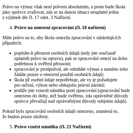
Právo na výmaz však není právem absolutním, a proto bude škola
jako správce zvažovat, zda se na danou situaci neuplatní jedna
z výjimek dle čl. 17 odst. 3 Nařízení.
Právo na omezení zpracování (čl. 18 nařízení)
Máte právo na to, aby škola omezila zpracování v následujících
případech:
popíráte-li přesnost osobních údajů (tedy jste současně
uplatnili právo na opravu), pak se zpracování omezí na dobu
potřebnou k ověření přesnosti;
zpracování je protiprávní, ale odmítáte výmaz a namísto toho
žádáte pouze o omezení použití osobních údajů;
škola již osobní údaje nepotřebuje, ale vy je požadujete
pro určení, výkon nebo obhajobu právní nároků;
jestliže jste vznesli námitku proti zpracování (zpracování bude
omezeno do doby, než bude ověřeno, zda oprávněné důvody
správce převažují nad oprávněnými důvody subjektu údajů).
Pokud bylo zpracování osobních údajů omezeno, znamená to,
že budou pouze uloženy.
Právo vznést námitku (čl. 21 Nařízení)