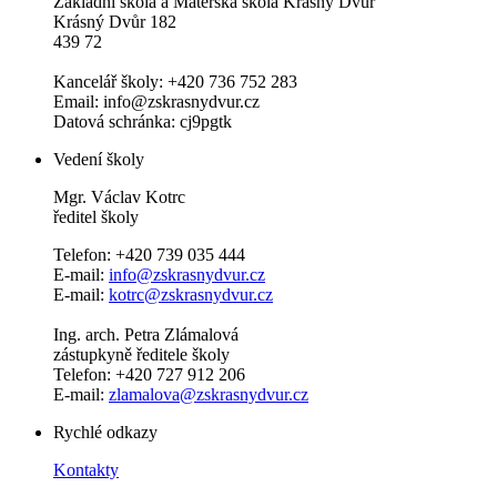
Základní škola a Mateřská škola Krásný Dvůr
Krásný Dvůr 182
439 72
Kancelář školy: +420 736 752 283
Email: info@zskrasnydvur.cz
Datová schránka: cj9pgtk
Vedení školy
Mgr. Václav Kotrc
ředitel školy
Telefon: +420 739 035 444
E-mail:
info@zskrasnydvur.cz
E-mail:
kotrc@zskrasnydvur.cz
Ing. arch. Petra Zlámalová
zástupkyně ředitele školy
Telefon: +420 727 912 206
E-mail:
zlamalova@zskrasnydvur.cz
Rychlé odkazy
Kontakty