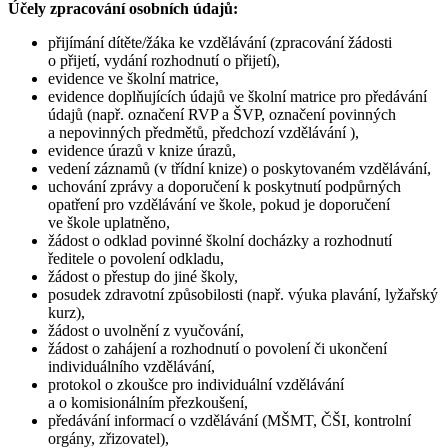
Účely zpracování osobních údajů:
přijímání dítěte/žáka ke vzdělávání (zpracování žádosti
o přijetí, vydání rozhodnutí o přijetí),
evidence ve školní matrice,
evidence doplňujících údajů ve školní matrice pro předávání
údajů (např. označení RVP a ŠVP, označení povinných
a nepovinných předmětů, předchozí vzdělávání ),
evidence úrazů v knize úrazů,
vedení záznamů (v třídní knize) o poskytovaném vzdělávání,
uchování zprávy a doporučení k poskytnutí podpůrných
opatření pro vzdělávání ve škole, pokud je doporučení
ve škole uplatněno,
žádost o odklad povinné školní docházky a rozhodnutí
ředitele o povolení odkladu,
žádost o přestup do jiné školy,
posudek zdravotní způsobilosti (např. výuka plavání, lyžařský
kurz),
žádost o uvolnění z vyučování,
žádost o zahájení a rozhodnutí o povolení či ukončení
individuálního vzdělávání,
protokol o zkoušce pro individuální vzdělávání
a o komisionálním přezkoušení,
předávání informací o vzdělávání (MŠMT, ČŠI, kontrolní
orgány, zřizovatel),