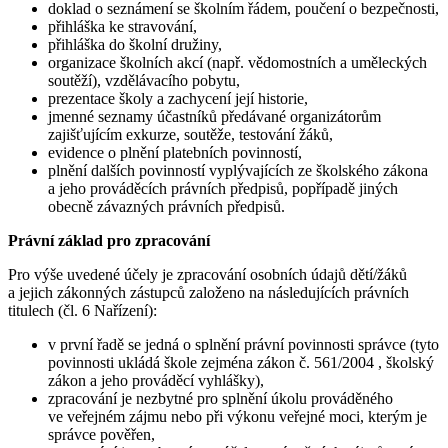
doklad o seznámení se školním řádem, poučení o bezpečnosti,
přihláška ke stravování,
přihláška do školní družiny,
organizace školních akcí (např. vědomostních a uměleckých
soutěží), vzdělávacího pobytu,
prezentace školy a zachycení její historie,
jmenné seznamy účastníků předávané organizátorům
zajišťujícím exkurze, soutěže, testování žáků,
evidence o plnění platebních povinností,
plnění dalších povinností vyplývajících ze školského zákona
a jeho prováděcích právních předpisů, popřípadě jiných
obecně závazných právních předpisů.
Právní základ pro zpracování
Pro výše uvedené účely je zpracování osobních údajů dětí/žáků
a jejich zákonných zástupců založeno na následujících právních
titulech (čl. 6 Nařízení):
v první řadě se jedná o splnění právní povinnosti správce (tyto
povinnosti ukládá škole zejména zákon č. 561/2004 , školský
zákon a jeho prováděcí vyhlášky),
zpracování je nezbytné pro splnění úkolu prováděného
ve veřejném zájmu nebo při výkonu veřejné moci, kterým je
správce pověřen,