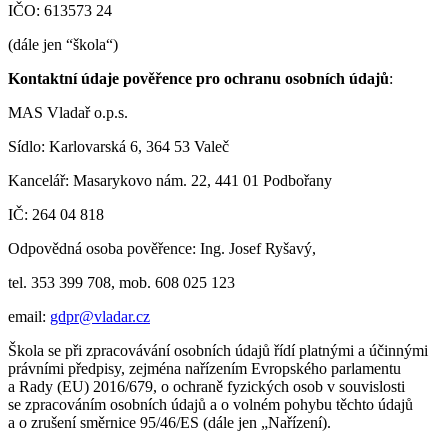
IČO: 613573 24
(dále jen “škola“)
Kontaktní údaje pověřence pro ochranu osobních údajů
:
MAS Vladař o.p.s.
Sídlo: Karlovarská 6, 364 53 Valeč
Kancelář: Masarykovo nám. 22, 441 01 Podbořany
IČ: 264 04 818
Odpovědná osoba pověřence: Ing. Josef Ryšavý,
tel. 353 399 708, mob. 608 025 123
email:
gdpr@vladar.cz
Škola se při zpracovávání osobních údajů řídí platnými a účinnými
právními předpisy, zejména nařízením Evropského parlamentu
a Rady (EU) 2016/679, o ochraně fyzických osob v souvislosti
se zpracováním osobních údajů a o volném pohybu těchto údajů
a o zrušení směrnice 95/46/ES (dále jen „Nařízení).