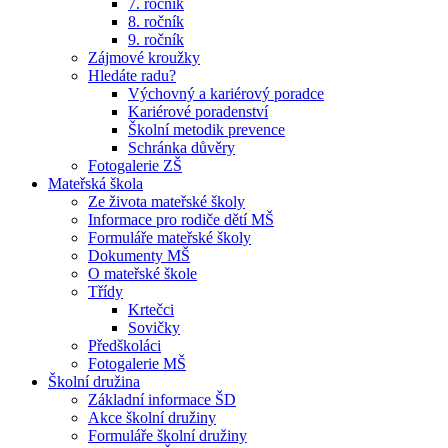
7. ročník
8. ročník
9. ročník
Zájmové kroužky
Hledáte radu?
Výchovný a kariérový poradce
Kariérové poradenství
Školní metodik prevence
Schránka důvěry
Fotogalerie ZŠ
Mateřská škola
Ze života mateřské školy
Informace pro rodiče dětí MŠ
Formuláře mateřské školy
Dokumenty MŠ
O mateřské škole
Třídy
Krtečci
Sovičky
Předškoláci
Fotogalerie MŠ
Školní družina
Základní informace ŠD
Akce školní družiny
Formuláře školní družiny