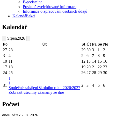
E-podatelna
Povinně zveřejňované informace
Informace o zpracování osobních údajů
Kalendář akcí
Kalendář
Srpen
2026
Po
Út
St
Čt
Pá
So
Ne
27
28
29
30
31
1
2
3
4
5
6
7
8
9
10
11
12
13
14
15
16
17
18
19
20
21
22
23
24
25
26
27
28
29
30
1
1
31
2
3
4
5
6
Společné zahájení školního roku 2026/2027
Zobrazit všechny záznamy ze dne
Počasí
dnes, pátek 7. 8. 2026