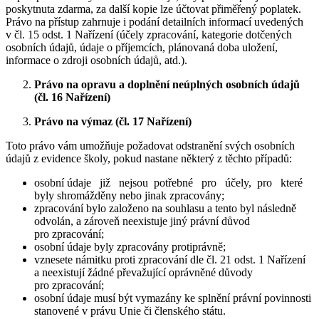
poskytnuta zdarma, za další kopie lze účtovat přiměřený poplatek.
Právo na přístup zahrnuje i podání detailních informací uvedených
v čl. 15 odst. 1 Nařízení (účely zpracování, kategorie dotčených
osobních údajů, údaje o příjemcích, plánovaná doba uložení,
informace o zdroji osobních údajů, atd.).
Právo na opravu a doplnění neúplných osobních údajů
(čl. 16 Nařízení)
Právo na výmaz (čl. 17 Nařízení)
Toto právo vám umožňuje požadovat odstranění svých osobních
údajů z evidence školy, pokud nastane některý z těchto případů:
osobní údaje již nejsou potřebné pro účely, pro které
byly shromážděny nebo jinak zpracovány;
zpracování bylo založeno na souhlasu a tento byl následně
odvolán, a zároveň neexistuje jiný právní důvod
pro zpracování;
osobní údaje byly zpracovány protiprávně;
vznesete námitku proti zpracování dle čl. 21 odst. 1 Nařízení
a neexistují žádné převažující oprávněné důvody
pro zpracování;
osobní údaje musí být vymazány ke splnění právní povinnosti
stanovené v právu Unie či členského státu.