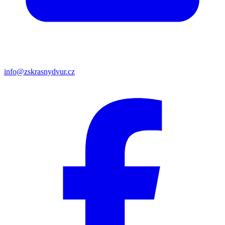
info@zskrasnydvur.cz