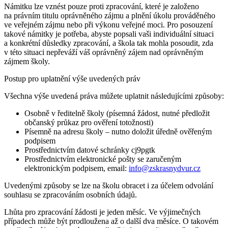
Námitku lze vznést pouze proti zpracování, které je založeno
na právním titulu oprávněného zájmu a plnění úkolu prováděného
ve veřejném zájmu nebo při výkonu veřejné moci. Pro posouzení
takové námitky je potřeba, abyste popsali vaši individuální situaci
a konkrétní důsledky zpracování, a škola tak mohla posoudit, zda
v této situaci nepřeváží váš oprávněný zájem nad oprávněným
zájmem školy.
Postup pro uplatnění výše uvedených práv
Všechna výše uvedená práva můžete uplatnit následujícími způsoby:
Osobně v ředitelně školy (písemná žádost, nutné předložit
občanský průkaz pro ověření totožnosti)
Písemně na adresu školy – nutno doložit úředně ověřeným
podpisem
Prostřednictvím datové schránky cj9pgtk
Prostřednictvím elektronické pošty se zaručeným
elektronickým podpisem, email:
info@zskrasnydvur.cz
Uvedenými způsoby se lze na školu obracet i za účelem odvolání
souhlasu se zpracováním osobních údajů.
Lhůta pro zpracování žádosti je jeden měsíc. Ve výjimečných
případech může být prodloužena až o další dva měsíce. O takovém