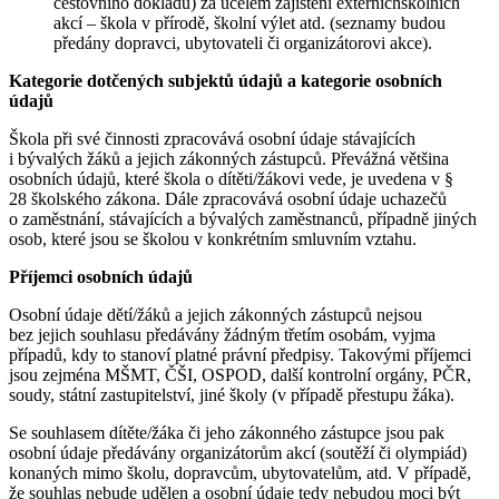
cestovního dokladu) za účelem zajištění externíchškolních
akcí – škola v přírodě, školní výlet atd. (seznamy budou
předány dopravci, ubytovateli či organizátorovi akce).
Kategorie dotčených subjektů údajů a kategorie osobních
údajů
Škola při své činnosti zpracovává osobní údaje stávajících
i bývalých žáků a jejich zákonných zástupců. Převážná většina
osobních údajů, které škola o dítěti/žákovi vede, je uvedena v §
28 školského zákona. Dále zpracovává osobní údaje uchazečů
o zaměstnání, stávajících a bývalých zaměstnanců, případně jiných
osob, které jsou se školou v konkrétním smluvním vztahu.
Příjemci osobních údajů
Osobní údaje dětí/žáků a jejich zákonných zástupců nejsou
bez jejich souhlasu předávány žádným třetím osobám, vyjma
případů, kdy to stanoví platné právní předpisy. Takovými příjemci
jsou zejména MŠMT, ČŠI, OSPOD, další kontrolní orgány, PČR,
soudy, státní zastupitelství, jiné školy (v případě přestupu žáka).
Se souhlasem dítěte/žáka či jeho zákonného zástupce jsou pak
osobní údaje předávány organizátorům akcí (soutěží či olympiád)
konaných mimo školu, dopravcům, ubytovatelům, atd. V případě,
že souhlas nebude udělen a osobní údaje tedy nebudou moci být