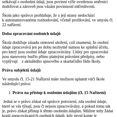
setkávají s osobními údaji, jsou povinni výše uvedenou směrnici
dodržovat a zároveň jsou vázáni povinností mlčenlivosti.
Škola jako správce prohlašuje, že z její strany nedochází
k automatizovanému rozhodování, včetně profilování, ve smyslu čl.
22 nařízení.
Doba zpracování osobních údajů
Škola dodržuje zásadu omezení uložení, což znamená, že osobní
údaje zpracovává jen po dobu nezbytně nutnou ke splnění účelu,
pro který jsou osobní údaje zpracovávány. Lhůty pro zpracování
jsou stanoveny buďto přímo platnými právními předpisy, nebo
vyplývají z aktuálního spisového a skartačního řádu školy.
Práva subjektů údajů
Ve smyslu čl. 15-21 Nařízení máte možnost uplatnit vůči škole
následující práva:
Právo na přístup k osobním údajům (čl. 15 Nařízení)
Jedná se o právo získat od správce potvrzení, zda osobní údaje,
které se vás týkají, jsou či nejsou zpracovávány, a pokud tomu tak
je, právo získat přístup k těmto osobním údajům. Můžete tedy žádat
kopii zpracovávaných osobních údajů, kdy první kopie je