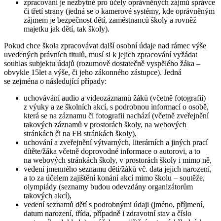
zpracování je nezbytné pro účely oprávněných zájmů správce
či třetí strany (jedná se o kamerové systémy, kde oprávněným
zájmem je bezpečnost dětí, zaměstnanců školy a rovněž
majetku jak dětí, tak školy).
Pokud chce škola zpracovávat další osobní údaje nad rámec výše
uvedených právních titulů, musí si k jejich zpracování vyžádat
souhlas subjektu údajů (rozumově dostatečně vyspělého žáka –
obvykle 15let a výše, či jeho zákonného zástupce). Jedná
se zejména o následující případy:
uchovávání audio a videozáznamů žáků (včetně fotografií)
z výuky a ze školních akcí, s podrobnou informací o osobě,
která se na záznamu či fotografii nachází (včetně zveřejnění
takových záznamů v prostorách školy, na webových
stránkách či na FB stránkách školy),
uchování a zveřejnění výtvarných, literárních a jiných prací
dítěte/žáka včetně doprovodné informace o autorovi, a to
na webových stránkách školy, v prostorách školy i mimo ně,
vedení jmenného seznamu dětí/žáků vč. data jejich narození,
a to za účelem zajištění konání akcí mimo školu – soutěže,
olympiády (seznamy budou odevzdány organizátorům
takových akcí),
vedení seznamů dětí s podrobnými údaji (jméno, příjmení,
datum narození, třída, případně i zdravotní stav a číslo