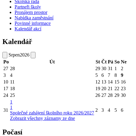
Školská rada
Partneři školy
Pronájem prostor
Nabídka zaměstnání
Povinné informace
Kalendář akcí
Kalendář
Srpen
2026
Po
Út
St
Čt
Pá
So
Ne
27
28
29
30
31
1
2
3
4
5
6
7
8
9
10
11
12
13
14
15
16
17
18
19
20
21
22
23
24
25
26
27
28
29
30
1
1
31
2
3
4
5
6
Společné zahájení školního roku 2026/2027
Zobrazit všechny záznamy ze dne
Počasí