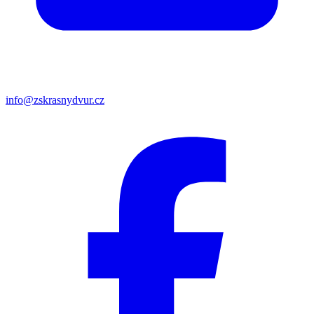
info@zskrasnydvur.cz