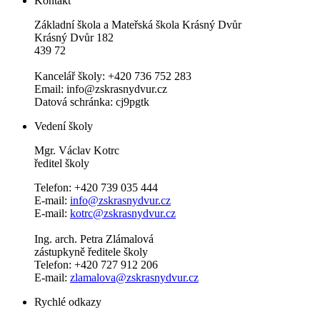
Kontakt
Základní škola a Mateřská škola Krásný Dvůr
Krásný Dvůr 182
439 72
Kancelář školy: +420 736 752 283
Email: info@zskrasnydvur.cz
Datová schránka: cj9pgtk
Vedení školy
Mgr. Václav Kotrc
ředitel školy
Telefon: +420 739 035 444
E-mail:
info@zskrasnydvur.cz
E-mail:
kotrc@zskrasnydvur.cz
Ing. arch. Petra Zlámalová
zástupkyně ředitele školy
Telefon: +420 727 912 206
E-mail:
zlamalova@zskrasnydvur.cz
Rychlé odkazy