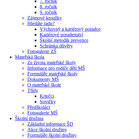
7. ročník
8. ročník
9. ročník
Zájmové kroužky
Hledáte radu?
Výchovný a kariérový poradce
Kariérové poradenství
Školní metodik prevence
Schránka důvěry
Fotogalerie ZŠ
Mateřská škola
Ze života mateřské školy
Informace pro rodiče dětí MŠ
Formuláře mateřské školy
Dokumenty MŠ
O mateřské škole
Třídy
Krtečci
Sovičky
Předškoláci
Fotogalerie MŠ
Školní družina
Základní informace ŠD
Akce školní družiny
Formuláře školní družiny