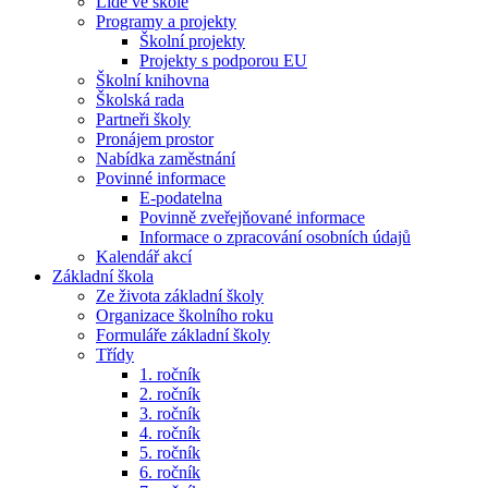
Lidé ve škole
Programy a projekty
Školní projekty
Projekty s podporou EU
Školní knihovna
Školská rada
Partneři školy
Pronájem prostor
Nabídka zaměstnání
Povinné informace
E-podatelna
Povinně zveřejňované informace
Informace o zpracování osobních údajů
Kalendář akcí
Základní škola
Ze života základní školy
Organizace školního roku
Formuláře základní školy
Třídy
1. ročník
2. ročník
3. ročník
4. ročník
5. ročník
6. ročník