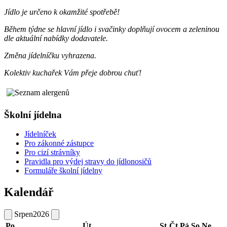
Jídlo je určeno k okamžité spotřebě!
Během týdne se hlavní jídlo i svačinky doplňují ovocem a zeleninou
dle
aktuální nabídky dodavatele.
Změna jídelníčku vyhrazena.
Kolektiv kuchařek Vám přeje dobrou chuť!
Školní jídelna
Jídelníček
Pro zákonné zástupce
Pro cizí strávníky
Pravidla pro výdej stravy do jídlonosičů
Formuláře školní jídelny
Kalendář
Srpen
2026
Po
Út
St
Čt
Pá
So
Ne