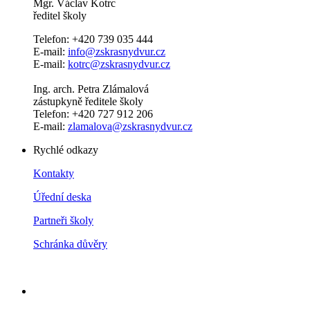
Mgr. Václav Kotrc
ředitel školy
Telefon: +420 739 035 444
E-mail:
info@zskrasnydvur.cz
E-mail:
kotrc@zskrasnydvur.cz
Ing. arch. Petra Zlámalová
zástupkyně ředitele školy
Telefon: +420 727 912 206
E-mail:
zlamalova@zskrasnydvur.cz
Rychlé odkazy
Kontakty
Úřední deska
Partneři školy
Schránka důvěry