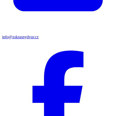
info@zskrasnydvur.cz