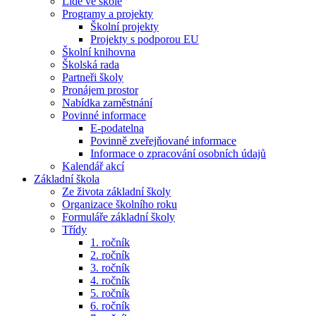
Lidé ve škole
Programy a projekty
Školní projekty
Projekty s podporou EU
Školní knihovna
Školská rada
Partneři školy
Pronájem prostor
Nabídka zaměstnání
Povinné informace
E-podatelna
Povinně zveřejňované informace
Informace o zpracování osobních údajů
Kalendář akcí
Základní škola
Ze života základní školy
Organizace školního roku
Formuláře základní školy
Třídy
1. ročník
2. ročník
3. ročník
4. ročník
5. ročník
6. ročník