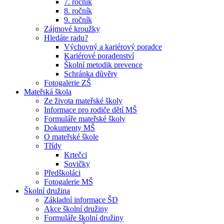
7. ročník
8. ročník
9. ročník
Zájmové kroužky
Hledáte radu?
Výchovný a kariérový poradce
Kariérové poradenství
Školní metodik prevence
Schránka důvěry
Fotogalerie ZŠ
Mateřská škola
Ze života mateřské školy
Informace pro rodiče dětí MŠ
Formuláře mateřské školy
Dokumenty MŠ
O mateřské škole
Třídy
Krtečci
Sovičky
Předškoláci
Fotogalerie MŠ
Školní družina
Základní informace ŠD
Akce školní družiny
Formuláře školní družiny