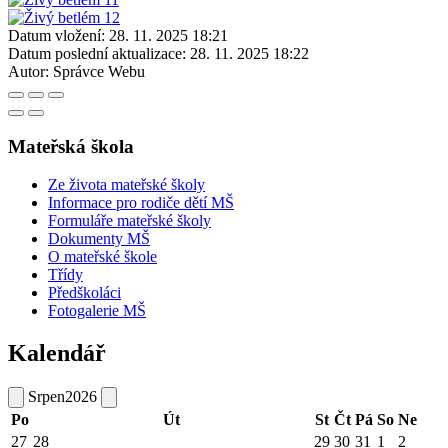
Datum vložení:
28. 11. 2025 18:21
Datum poslední aktualizace:
28. 11. 2025 18:22
Autor:
Správce Webu
Mateřská škola
Ze života mateřské školy
Informace pro rodiče dětí MŠ
Formuláře mateřské školy
Dokumenty MŠ
O mateřské škole
Třídy
Předškoláci
Fotogalerie MŠ
Kalendář
Srpen
2026
Po
Út
St
Čt
Pá
So
Ne
27
28
29
30
31
1
2