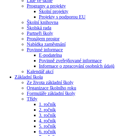
Lidé ve škole
Programy a projekty
Školní projekty
Projekty s podporou EU
Školní knihovna
Školská rada
Partneři školy
Pronájem prostor
Nabídka zaměstnání
Povinné informace
E-podatelna
Povinně zveřejňované informace
Informace o zpracování osobních údajů
Kalendář akcí
Základní škola
Ze života základní školy
Organizace školního roku
Formuláře základní školy
Třídy
1. ročník
2. ročník
3. ročník
4. ročník
5. ročník
6. ročník