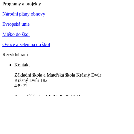
Programy a projekty
Národní plány obnovy
Evropská unie
Mléko do škol
Ovoce a zelenina do škol
Recyklohraní
Kontakt
Základní škola a Mateřská škola Krásný Dvůr
Krásný Dvůr 182
439 72
Kancelář školy: +420 736 752 283
Email: info@zskrasnydvur.cz
Datová schránka: cj9pgtk
Vedení školy
Mgr. Václav Kotrc
ředitel školy