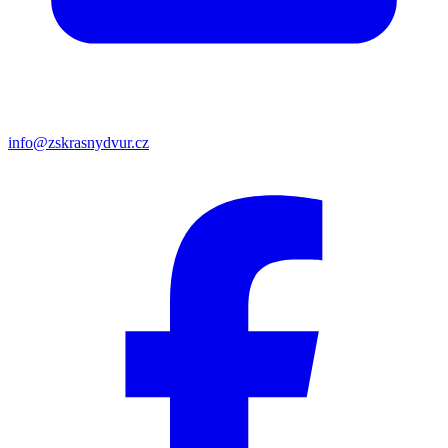
info@zskrasnydvur.cz