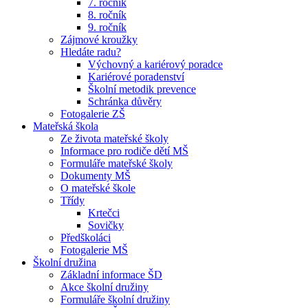
7. ročník
8. ročník
9. ročník
Zájmové kroužky
Hledáte radu?
Výchovný a kariérový poradce
Kariérové poradenství
Školní metodik prevence
Schránka důvěry
Fotogalerie ZŠ
Mateřská škola
Ze života mateřské školy
Informace pro rodiče dětí MŠ
Formuláře mateřské školy
Dokumenty MŠ
O mateřské škole
Třídy
Krtečci
Sovičky
Předškoláci
Fotogalerie MŠ
Školní družina
Základní informace ŠD
Akce školní družiny
Formuláře školní družiny