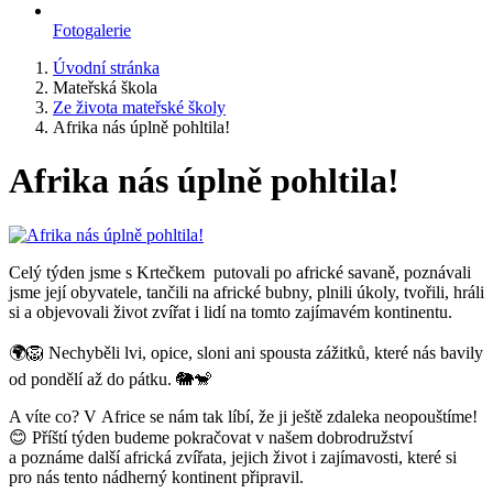
Fotogalerie
Úvodní stránka
Mateřská škola
Ze života mateřské školy
Afrika nás úplně pohltila!
Afrika nás úplně pohltila!
Celý týden jsme s Krtečkem putovali po africké savaně, poznávali
jsme její obyvatele, tančili na africké bubny, plnili úkoly, tvořili, hráli
si a objevovali život zvířat i lidí na tomto zajímavém kontinentu.
🌍🦁 Nechyběli lvi, opice, sloni ani spousta zážitků, které nás bavily
od pondělí až do pátku. 🐘🐒
A víte co? V Africe se nám tak líbí, že ji ještě zdaleka neopouštíme!
😊 Příští týden budeme pokračovat v našem dobrodružství
a poznáme další africká zvířata, jejich život i zajímavosti, které si
pro nás tento nádherný kontinent připravil.