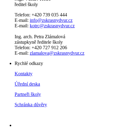
ředitel školy
Telefon: +420 739 035 444
E-mail:
info@zskrasnydvur.cz
E-mail:
kotrc@zskrasnydvur.cz
Ing. arch. Petra Zlámalová
zástupkyně ředitele školy
Telefon: +420 727 912 206
E-mail:
zlamalova@zskrasnydvur.cz
Rychlé odkazy
Kontakty
Úřední deska
Partneři školy
Schránka důvěry