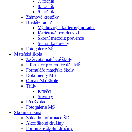
7. ročník
8. ročník
9. ročník
Zájmové kroužky
Hledáte radu?
Výchovný a kariérový poradce
Kariérové poradenství
Školní metodik prevence
Schránka důvěry
Fotogalerie ZŠ
Mateřská škola
Ze života mateřské školy
Informace pro rodiče dětí MŠ
Formuláře mateřské školy
Dokumenty MŠ
O mateřské škole
Třídy
Krtečci
Sovičky
Předškoláci
Fotogalerie MŠ
Školní družina
Základní informace ŠD
Akce školní družiny
Formuláře školní družiny