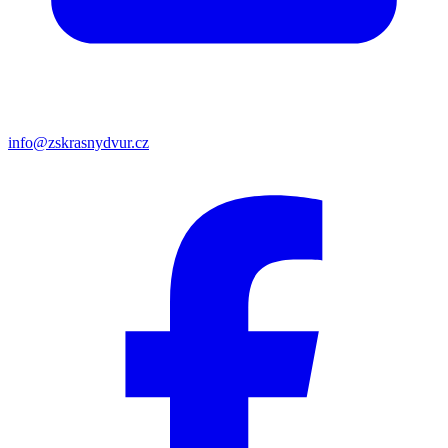
info@zskrasnydvur.cz