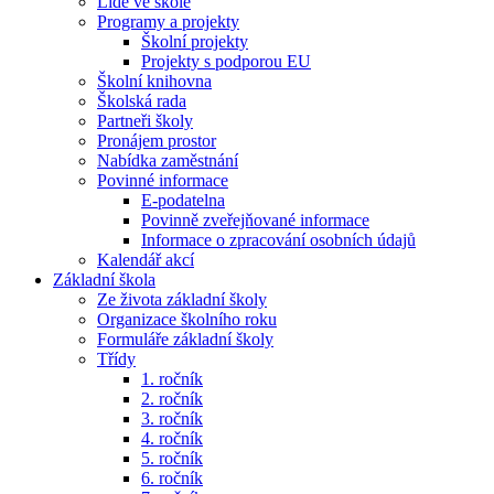
Lidé ve škole
Programy a projekty
Školní projekty
Projekty s podporou EU
Školní knihovna
Školská rada
Partneři školy
Pronájem prostor
Nabídka zaměstnání
Povinné informace
E-podatelna
Povinně zveřejňované informace
Informace o zpracování osobních údajů
Kalendář akcí
Základní škola
Ze života základní školy
Organizace školního roku
Formuláře základní školy
Třídy
1. ročník
2. ročník
3. ročník
4. ročník
5. ročník
6. ročník