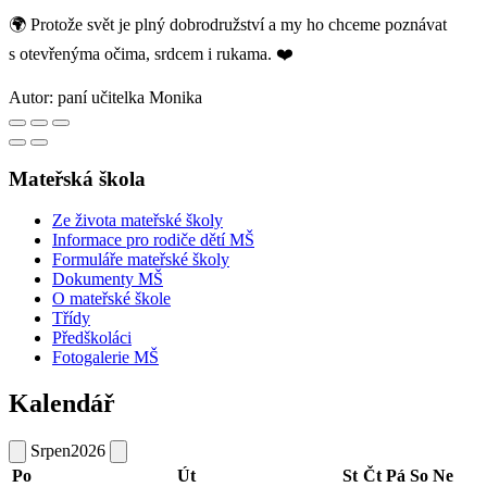
🌍 Protože svět je plný dobrodružství a my ho chceme poznávat
s otevřenýma očima, srdcem i rukama. ❤️
Autor:
paní učitelka Monika
Mateřská škola
Ze života mateřské školy
Informace pro rodiče dětí MŠ
Formuláře mateřské školy
Dokumenty MŠ
O mateřské škole
Třídy
Předškoláci
Fotogalerie MŠ
Kalendář
Srpen
2026
Po
Út
St
Čt
Pá
So
Ne