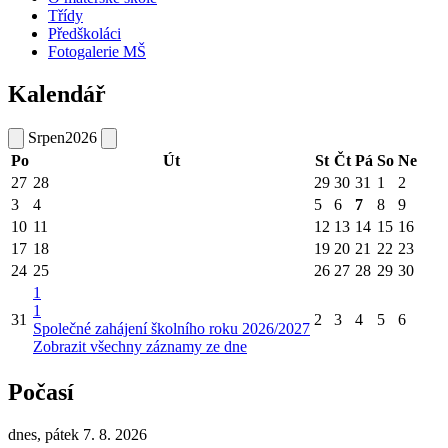
Třídy
Předškoláci
Fotogalerie MŠ
Kalendář
Srpen
2026
Po
Út
St
Čt
Pá
So
Ne
27
28
29
30
31
1
2
3
4
5
6
7
8
9
10
11
12
13
14
15
16
17
18
19
20
21
22
23
24
25
26
27
28
29
30
1
1
31
2
3
4
5
6
Společné zahájení školního roku 2026/2027
Zobrazit všechny záznamy ze dne
Počasí
dnes, pátek 7. 8. 2026