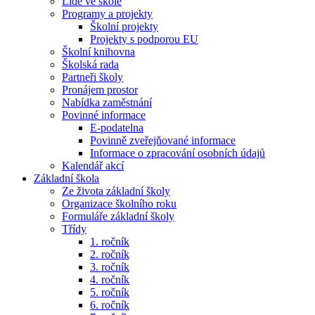
Lidé ve škole
Programy a projekty
Školní projekty
Projekty s podporou EU
Školní knihovna
Školská rada
Partneři školy
Pronájem prostor
Nabídka zaměstnání
Povinné informace
E-podatelna
Povinně zveřejňované informace
Informace o zpracování osobních údajů
Kalendář akcí
Základní škola
Ze života základní školy
Organizace školního roku
Formuláře základní školy
Třídy
1. ročník
2. ročník
3. ročník
4. ročník
5. ročník
6. ročník