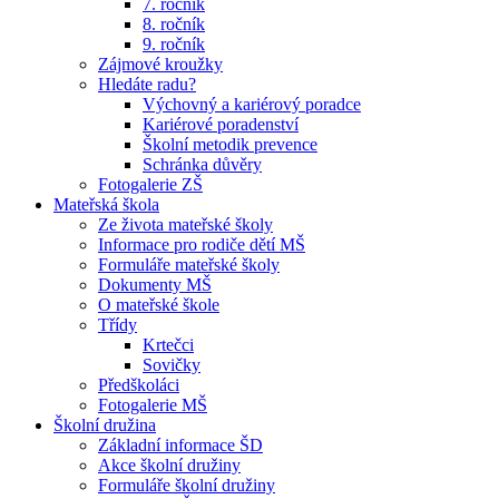
7. ročník
8. ročník
9. ročník
Zájmové kroužky
Hledáte radu?
Výchovný a kariérový poradce
Kariérové poradenství
Školní metodik prevence
Schránka důvěry
Fotogalerie ZŠ
Mateřská škola
Ze života mateřské školy
Informace pro rodiče dětí MŠ
Formuláře mateřské školy
Dokumenty MŠ
O mateřské škole
Třídy
Krtečci
Sovičky
Předškoláci
Fotogalerie MŠ
Školní družina
Základní informace ŠD
Akce školní družiny
Formuláře školní družiny