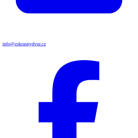
info@zskrasnydvur.cz