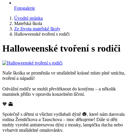
Fotogalerie
Úvodní stránka
Mateřská škola
Ze života mateřské školy
Halloweenské tvoření s rodiči
Halloweenské tvoření s rodiči
Naše školka se proměnila ve strašidelně krásné místo plné smíchu,
tvoření a nápadů!
Odvážní rodiče se mohli převléknout do kostýmu – a několik
maminek přišlo v opravdu kouzelném líčení.
🧡 👻
Společně s dětmi si všichni vydlabali dýně 🎃, které nám darovala
rodina Žemličkova a Tauschova – moc děkujeme! Dále si děti
mohly vyrobit antistresovou dýni z mouky, lampičku ducha nebo
vybarvit strašidelné omalovánky.