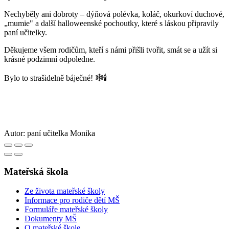
Nechyběly ani dobroty – dýňová polévka, koláč, okurkoví duchové,
„mumie" a další halloweenské pochoutky, které s láskou připravily
paní učitelky.
Děkujeme všem rodičům, kteří s námi přišli tvořit, smát se a užít si
krásné podzimní odpoledne.
Bylo to strašidelně báječné! 🕸️🕯️
Autor:
paní učitelka Monika
Mateřská škola
Ze života mateřské školy
Informace pro rodiče dětí MŠ
Formuláře mateřské školy
Dokumenty MŠ
O mateřské škole