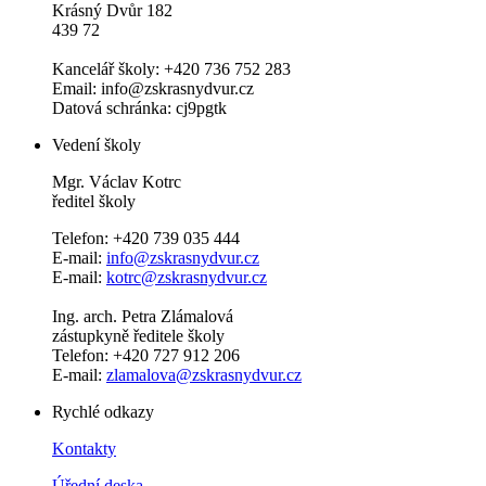
Krásný Dvůr 182
439 72
Kancelář školy: +420 736 752 283
Email: info@zskrasnydvur.cz
Datová schránka: cj9pgtk
Vedení školy
Mgr. Václav Kotrc
ředitel školy
Telefon: +420 739 035 444
E-mail:
info@zskrasnydvur.cz
E-mail:
kotrc@zskrasnydvur.cz
Ing. arch. Petra Zlámalová
zástupkyně ředitele školy
Telefon: +420 727 912 206
E-mail:
zlamalova@zskrasnydvur.cz
Rychlé odkazy
Kontakty
Úřední deska