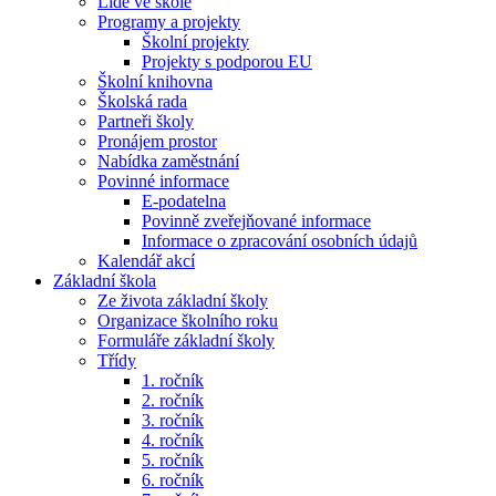
Lidé ve škole
Programy a projekty
Školní projekty
Projekty s podporou EU
Školní knihovna
Školská rada
Partneři školy
Pronájem prostor
Nabídka zaměstnání
Povinné informace
E-podatelna
Povinně zveřejňované informace
Informace o zpracování osobních údajů
Kalendář akcí
Základní škola
Ze života základní školy
Organizace školního roku
Formuláře základní školy
Třídy
1. ročník
2. ročník
3. ročník
4. ročník
5. ročník
6. ročník