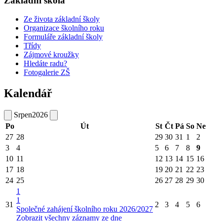
Základní škola
Ze života základní školy
Organizace školního roku
Formuláře základní školy
Třídy
Zájmové kroužky
Hledáte radu?
Fotogalerie ZŠ
Kalendář
Srpen
2026
Po
Út
St
Čt
Pá
So
Ne
27
28
29
30
31
1
2
3
4
5
6
7
8
9
10
11
12
13
14
15
16
17
18
19
20
21
22
23
24
25
26
27
28
29
30
1
1
31
2
3
4
5
6
Společné zahájení školního roku 2026/2027
Zobrazit všechny záznamy ze dne