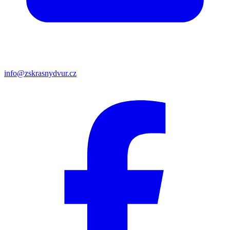
info@zskrasnydvur.cz