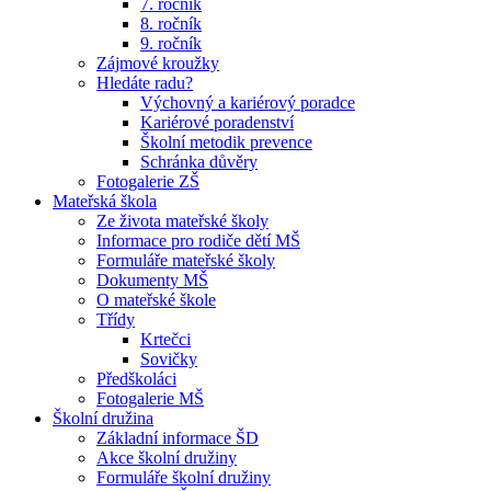
7. ročník
8. ročník
9. ročník
Zájmové kroužky
Hledáte radu?
Výchovný a kariérový poradce
Kariérové poradenství
Školní metodik prevence
Schránka důvěry
Fotogalerie ZŠ
Mateřská škola
Ze života mateřské školy
Informace pro rodiče dětí MŠ
Formuláře mateřské školy
Dokumenty MŠ
O mateřské škole
Třídy
Krtečci
Sovičky
Předškoláci
Fotogalerie MŠ
Školní družina
Základní informace ŠD
Akce školní družiny
Formuláře školní družiny