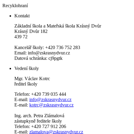
Recyklohraní
Kontakt
Základní škola a Mateřská škola Krásný Dvůr
Krásný Dvůr 182
439 72
Kancelář školy: +420 736 752 283
Email: info@zskrasnydvur.cz
Datová schránka: cj9pgtk
Vedení školy
Mgr. Václav Kotrc
ředitel školy
Telefon: +420 739 035 444
E-mail:
info@zskrasnydvur.cz
E-mail:
kotrc@zskrasnydvur.cz
Ing. arch. Petra Zlámalová
zástupkyně ředitele školy
Telefon: +420 727 912 206
E-mail:
zlamalova@zskrasnydvur.cz