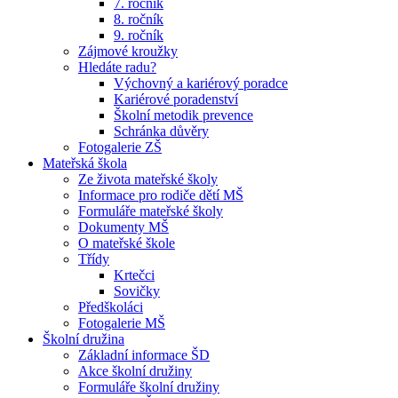
7. ročník
8. ročník
9. ročník
Zájmové kroužky
Hledáte radu?
Výchovný a kariérový poradce
Kariérové poradenství
Školní metodik prevence
Schránka důvěry
Fotogalerie ZŠ
Mateřská škola
Ze života mateřské školy
Informace pro rodiče dětí MŠ
Formuláře mateřské školy
Dokumenty MŠ
O mateřské škole
Třídy
Krtečci
Sovičky
Předškoláci
Fotogalerie MŠ
Školní družina
Základní informace ŠD
Akce školní družiny
Formuláře školní družiny