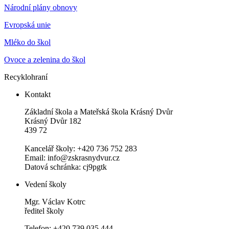
Národní plány obnovy
Evropská unie
Mléko do škol
Ovoce a zelenina do škol
Recyklohraní
Kontakt
Základní škola a Mateřská škola Krásný Dvůr
Krásný Dvůr 182
439 72
Kancelář školy: +420 736 752 283
Email: info@zskrasnydvur.cz
Datová schránka: cj9pgtk
Vedení školy
Mgr. Václav Kotrc
ředitel školy
Telefon: +420 739 035 444