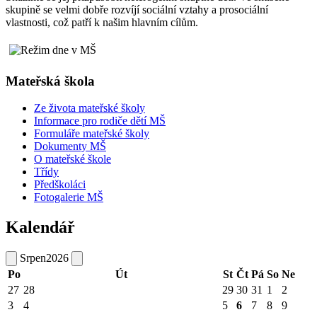
skupině se velmi dobře rozvíjí sociální vztahy a prosociální
vlastnosti, což patří k našim hlavním cílům.
Mateřská škola
Ze života mateřské školy
Informace pro rodiče dětí MŠ
Formuláře mateřské školy
Dokumenty MŠ
O mateřské škole
Třídy
Předškoláci
Fotogalerie MŠ
Kalendář
Srpen
2026
Po
Út
St
Čt
Pá
So
Ne
27
28
29
30
31
1
2
3
4
5
6
7
8
9