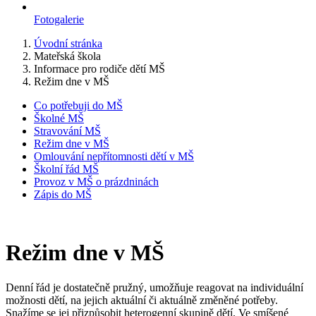
Fotogalerie
Úvodní stránka
Mateřská škola
Informace pro rodiče dětí MŠ
Režim dne v MŠ
Co potřebuji do MŠ
Školné MŠ
Stravování MŠ
Režim dne v MŠ
Omlouvání nepřítomnosti dětí v MŠ
Školní řád MŠ
Provoz v MŠ o prázdninách
Zápis do MŠ
Režim dne v MŠ
Denní řád je dostatečně pružný, umožňuje reagovat na individuální
možnosti dětí, na jejich aktuální či aktuálně změněné potřeby.
Snažíme se jej přizpůsobit heterogenní skupině dětí. Ve smíšené