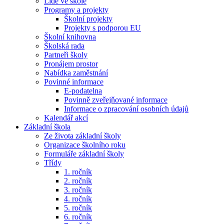
Lidé ve škole
Programy a projekty
Školní projekty
Projekty s podporou EU
Školní knihovna
Školská rada
Partneři školy
Pronájem prostor
Nabídka zaměstnání
Povinné informace
E-podatelna
Povinně zveřejňované informace
Informace o zpracování osobních údajů
Kalendář akcí
Základní škola
Ze života základní školy
Organizace školního roku
Formuláře základní školy
Třídy
1. ročník
2. ročník
3. ročník
4. ročník
5. ročník
6. ročník