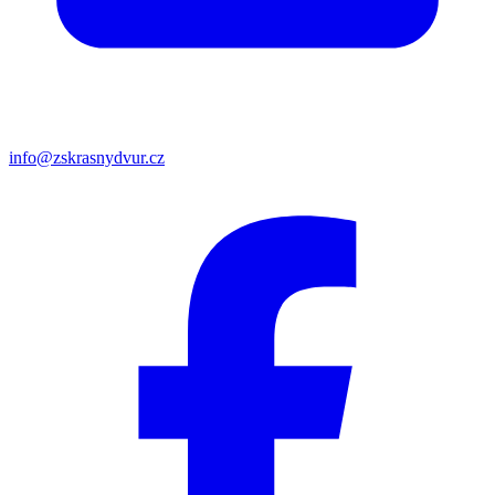
info@zskrasnydvur.cz