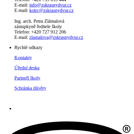
E-mail:
info@zskrasnydvur.cz
E-mail:
kotrc@zskrasnydvur.cz
Ing. arch. Petra Zlámalová
zástupkyně ředitele školy
Telefon: +420 727 912 206
E-mail:
zlamalova@zskrasnydvur.cz
Rychlé odkazy
Kontakty
Úřední deska
Partneři školy
Schránka důvěry