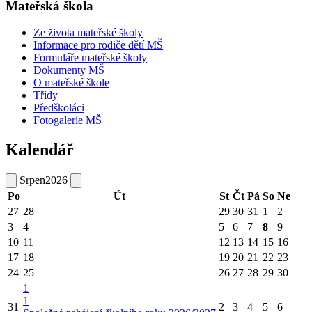
Mateřská škola
Ze života mateřské školy
Informace pro rodiče dětí MŠ
Formuláře mateřské školy
Dokumenty MŠ
O mateřské škole
Třídy
Předškoláci
Fotogalerie MŠ
Kalendář
Srpen
2026
Po
Út
St
Čt
Pá
So
Ne
27
28
29
30
31
1
2
3
4
5
6
7
8
9
10
11
12
13
14
15
16
17
18
19
20
21
22
23
24
25
26
27
28
29
30
1
1
31
2
3
4
5
6