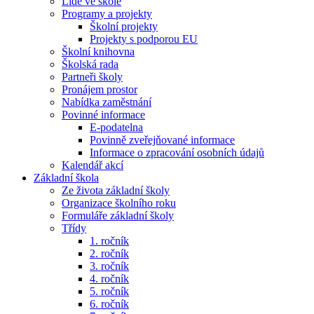
Lidé ve škole
Programy a projekty
Školní projekty
Projekty s podporou EU
Školní knihovna
Školská rada
Partneři školy
Pronájem prostor
Nabídka zaměstnání
Povinné informace
E-podatelna
Povinně zveřejňované informace
Informace o zpracování osobních údajů
Kalendář akcí
Základní škola
Ze života základní školy
Organizace školního roku
Formuláře základní školy
Třídy
1. ročník
2. ročník
3. ročník
4. ročník
5. ročník
6. ročník