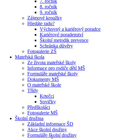
7. ročník
8. ročník
9. ročník
Zájmové kroužky
Hledáte radu?
Výchovný a kariérový poradce
Kariérové poradenství
Školní metodik prevence
Schránka důvěry
Fotogalerie ZŠ
Mateřská škola
Ze života mateřské školy
Informace pro rodiče dětí MŠ
Formuláře mateřské školy
Dokumenty MŠ
O mateřské škole
Třídy
Krtečci
Sovičky
Předškoláci
Fotogalerie MŠ
Školní družina
Základní informace ŠD
Akce školní družiny
Formuláře školní družiny