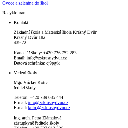
Ovoce a zelenina do škol
Recyklohraní
Kontakt
Základní škola a Mateřská škola Krásný Dvůr
Krásný Dvůr 182
439 72
Kancelář školy: +420 736 752 283
Email: info@zskrasnydvur.cz
Datová schránka: cj9pgtk
Vedení školy
Mgr. Václav Kotrc
ředitel školy
Telefon: +420 739 035 444
E-mail:
info@zskrasnydvur.cz
E-mail:
kotrc@zskrasnydvur.cz
Ing. arch. Petra Zlámalová
zástupkyně ředitele školy