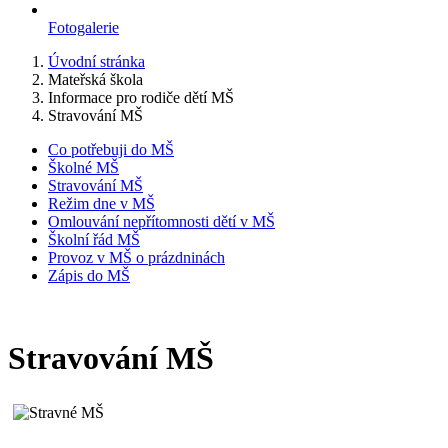
Fotogalerie
Úvodní stránka
Mateřská škola
Informace pro rodiče dětí MŠ
Stravování MŠ
Co potřebuji do MŠ
Školné MŠ
Stravování MŠ
Režim dne v MŠ
Omlouvání nepřítomnosti dětí v MŠ
Školní řád MŠ
Provoz v MŠ o prázdninách
Zápis do MŠ
Stravování MŠ