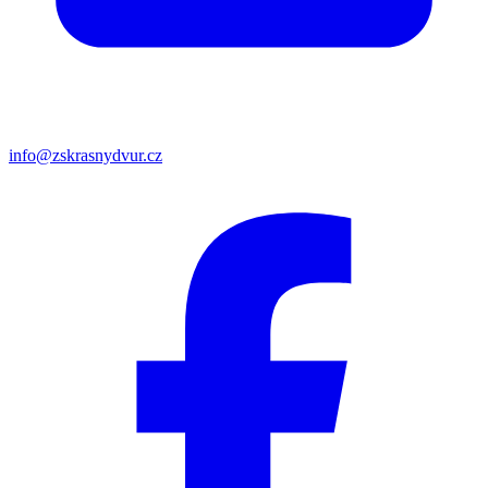
info@zskrasnydvur.cz